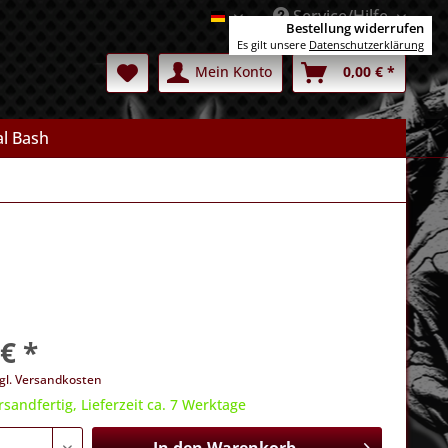
Service/Hilfe
Deutsch
Bestellung widerrufen
Es gilt unsere
Datenschutzerklärung
Mein Konto
0,00 € *
l Bash
€ *
gl. Versandkosten
rsandfertig, Lieferzeit ca. 7 Werktage