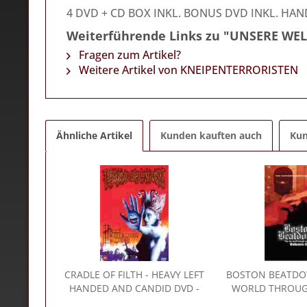
4 DVD + CD BOX INKL. BONUS DVD INKL. HA
Weiterführende Links zu "UNSERE WEL
Fragen zum Artikel?
Weitere Artikel von KNEIPENTERRORISTEN
Ähnliche Artikel
Kunden kauften auch
Kun
CRADLE OF FILTH
- HEAVY LEFT
BOSTON BEATD
HANDED AND CANDID DVD -
WORLD THROUG
DVD & Blu-Ray
VOL. II DVD - D