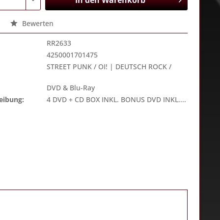
In den
Warenkorb
Bewerten
RR2633
4250001701475
STREET PUNK / OI! | DEUTSCH ROCK /
DVD & Blu-Ray
eibung:
4 DVD + CD BOX INKL. BONUS DVD INKL....