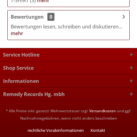
T-SHIRT (S)
mehr
Bewertungen
0
Bewertungen lesen, schreiben und diskutieren...
mehr
Service Hotline
Shop Service
Informationen
Remedy Records Hg. mbh
* Alle Preise inkl. gesetzl. Mehrwertsteuer zzgl.
Versandkosten
und ggf.
Nachnahmegebühren, wenn nicht anders beschrieben
rechtliche Vorabinformationen
Kontakt