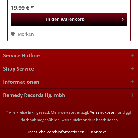
19,99 € *
In den
Warenkorb
Merken
Service Hotline
Shop Service
Informationen
Remedy Records Hg. mbh
* Alle Preise inkl. gesetzl. Mehrwertsteuer zzgl.
Versandkosten
und ggf.
Nachnahmegebühren, wenn nicht anders beschrieben
rechtliche Vorabinformationen
Kontakt