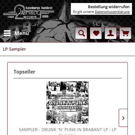
Bestellung widerrufen
Es gilt unsere
Datenschutzerklärung
Menü
LP Sampler
Topseller
SAMPLER
- DRUNK `N` PUNK IN BRABANT LP - LP
SA