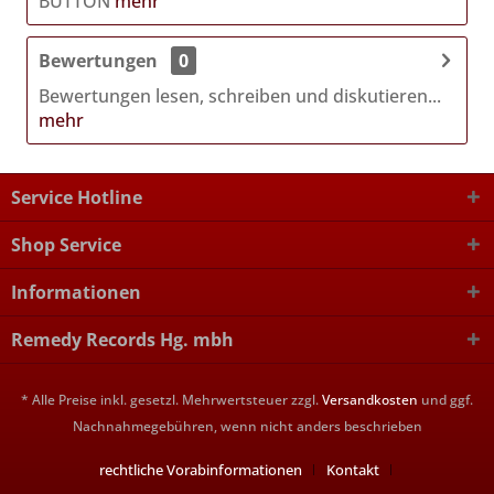
BUTTON
mehr
Bewertungen
0
Bewertungen lesen, schreiben und diskutieren...
mehr
Service Hotline
Shop Service
Informationen
Remedy Records Hg. mbh
* Alle Preise inkl. gesetzl. Mehrwertsteuer zzgl.
Versandkosten
und ggf.
Nachnahmegebühren, wenn nicht anders beschrieben
rechtliche Vorabinformationen
Kontakt