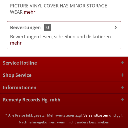
PICTURE VINYL COVER HAS MINOR STORAGE
WEAR
mehr
Bewertungen
0
Bewertungen lesen, schreiben und diskutieren...
mehr
Service Hotline
Shop Service
Informationen
Remedy Records Hg. mbh
* Alle Preise inkl. gesetzl. Mehrwertsteuer zzgl.
Versandkosten
und ggf.
Nachnahmegebühren, wenn nicht anders beschrieben