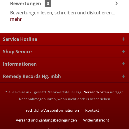
Bewertungen
0
Bewertungen lesen, schreiben und diskutieren...
mehr
Service Hotline
Shop Service
Informationen
Remedy Records Hg. mbh
* Alle Preise inkl. gesetzl. Mehrwertsteuer zzgl.
Versandkosten
und ggf.
Nachnahmegebühren, wenn nicht anders beschrieben
rechtliche Vorabinformationen
Kontakt
Versand und Zahlungsbedingungen
Widerrufsrecht