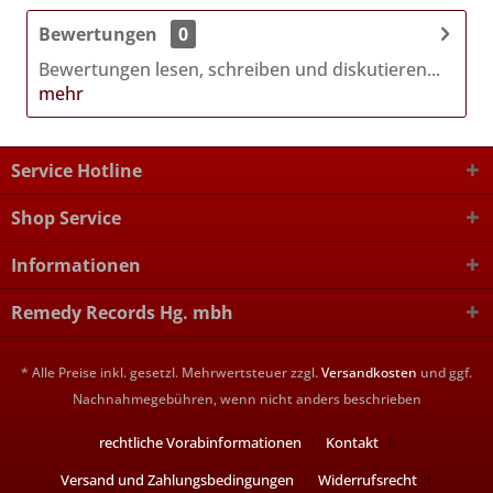
Bewertungen
0
Bewertungen lesen, schreiben und diskutieren...
mehr
Service Hotline
Shop Service
Informationen
Remedy Records Hg. mbh
* Alle Preise inkl. gesetzl. Mehrwertsteuer zzgl.
Versandkosten
und ggf.
Nachnahmegebühren, wenn nicht anders beschrieben
rechtliche Vorabinformationen
Kontakt
Versand und Zahlungsbedingungen
Widerrufsrecht