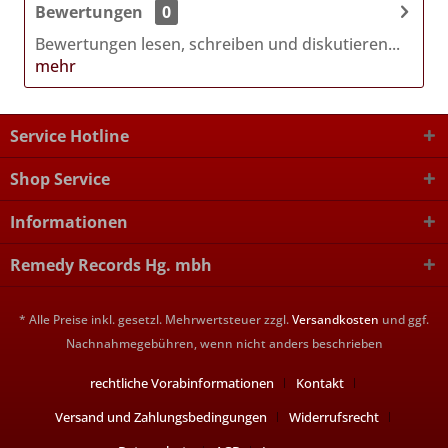
Bewertungen
0
Bewertungen lesen, schreiben und diskutieren...
mehr
Service Hotline
Shop Service
Informationen
Remedy Records Hg. mbh
* Alle Preise inkl. gesetzl. Mehrwertsteuer zzgl.
Versandkosten
und ggf.
Nachnahmegebühren, wenn nicht anders beschrieben
rechtliche Vorabinformationen
Kontakt
Versand und Zahlungsbedingungen
Widerrufsrecht