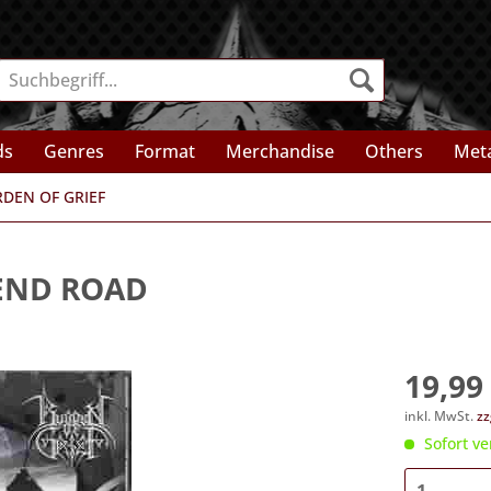
ds
Genres
Format
Merchandise
Others
Meta
DEN OF GRIEF
END ROAD
19,99 
inkl. MwSt.
zz
Sofort ve