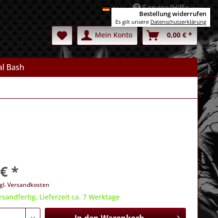
Service/Hilfe
Deutsch
Bestellung widerrufen
Es gilt unsere
Datenschutzerklärung
Mein Konto
0,00 € *
l Bash
€ *
gl. Versandkosten
rsandfertig, Lieferzeit ca. 7 Werktage