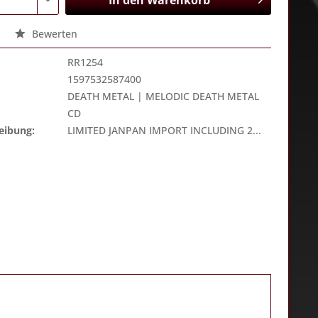
In den
Warenkorb
Bewerten
RR1254
1597532587400
DEATH METAL | MELODIC DEATH METAL
CD
eibung:
LIMITED JANPAN IMPORT INCLUDING 2...