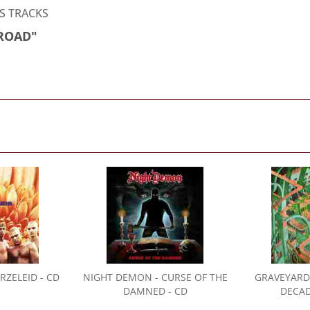
S TRACKS
 ROAD"
RZELEID - CD
NIGHT DEMON
- CURSE OF THE
GRAVEYARD
DAMNED - CD
DECAD