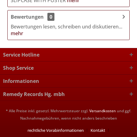
SLIPCASE WITH POSTER
mehr
Bewertungen
0
Bewertungen lesen, schreiben und diskutieren...
mehr
Service Hotline
Shop Service
Informationen
Remedy Records Hg. mbh
* Alle Preise inkl. gesetzl. Mehrwertsteuer zzgl.
Versandkosten
und ggf.
Nachnahmegebühren, wenn nicht anders beschrieben
rechtliche Vorabinformationen
Kontakt