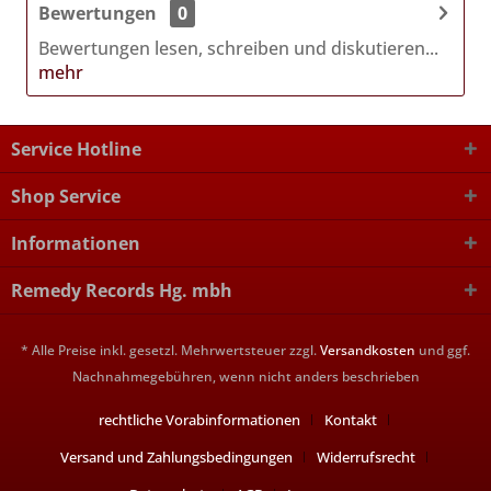
Bewertungen
0
Bewertungen lesen, schreiben und diskutieren...
mehr
Service Hotline
Shop Service
Informationen
Remedy Records Hg. mbh
* Alle Preise inkl. gesetzl. Mehrwertsteuer zzgl.
Versandkosten
und ggf.
Nachnahmegebühren, wenn nicht anders beschrieben
rechtliche Vorabinformationen
Kontakt
Versand und Zahlungsbedingungen
Widerrufsrecht