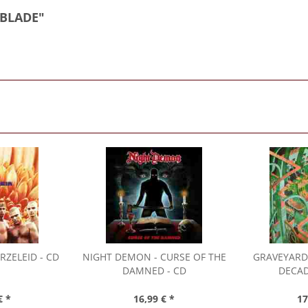
 BLADE"
RZELEID - CD
NIGHT DEMON
- CURSE OF THE
GRAVEYARD
DAMNED - CD
DECAD
€ *
16,99 € *
17