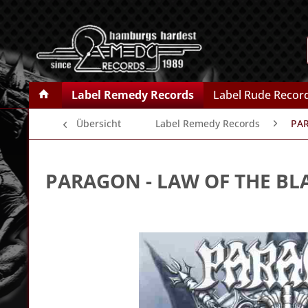
Label Remedy Records
Label Rude Recor
Übersicht
Label Remedy Records
PA
PARAGON
- LAW OF THE BL