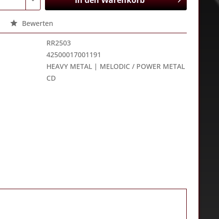
In den
Warenkorb
Bewerten
RR2503
42500017001191
HEAVY METAL | MELODIC / POWER METAL
CD