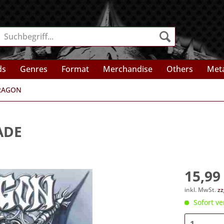
ds
Genres
Format
Merchandise
Others
Meta
RAGON
ADE
15,99 
inkl. MwSt.
zz
Sofort ve