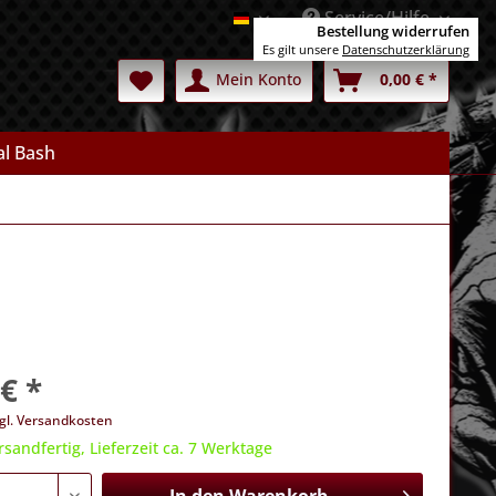
Service/Hilfe
Deutsch
Bestellung widerrufen
Es gilt unsere
Datenschutzerklärung
Mein Konto
0,00 € *
l Bash
€ *
gl. Versandkosten
rsandfertig, Lieferzeit ca. 7 Werktage