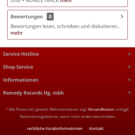
DIGI + BONUS TRACK
mehr
Bewertungen
0
Bewertungen lesen, schreiben und diskutieren...
mehr
Service Hotline
Shop Service
Informationen
Remedy Records Hg. mbh
* Alle Preise inkl. gesetzl. Mehrwertsteuer zzgl.
Versandkosten
und ggf.
Nachnahmegebühren, wenn nicht anders beschrieben
rechtliche Vorabinformationen
Kontakt