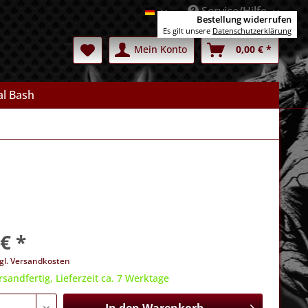
Service/Hilfe
Deutsch
Bestellung widerrufen
Es gilt unsere
Datenschutzerklärung
Mein Konto
0,00 € *
l Bash
€ *
gl. Versandkosten
rsandfertig, Lieferzeit ca. 7 Werktage