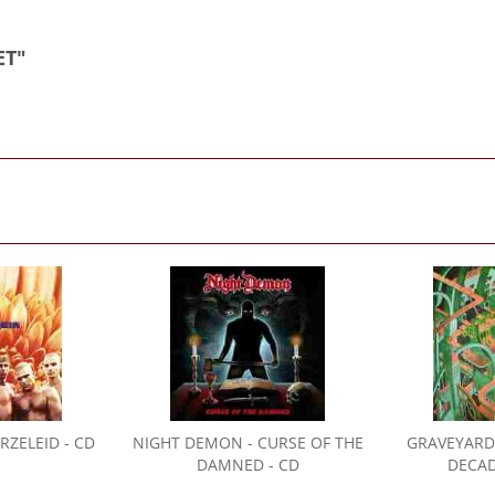
ET"
RZELEID - CD
NIGHT DEMON
- CURSE OF THE
GRAVEYARD
DAMNED - CD
DECAD