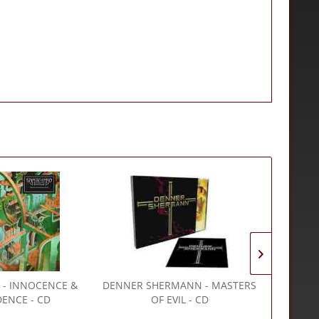
- INNOCENCE &
DENNER SHERMANN
- MASTERS
IRON M
ENCE - CD
OF EVIL - CD