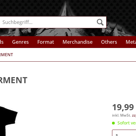
ds
Genres
Format
Merchandise
Others
Meta
RMENT
ORMENT
19,99 
inkl. MwSt.
zz
Sofort ve