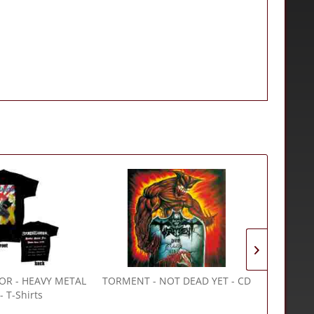
OR
- HEAVY METAL
TORMENT
- NOT DEAD YET - CD
IMMORTA
- T-Shirts