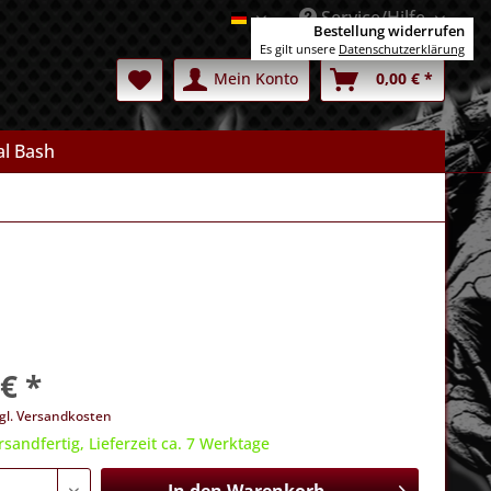
Service/Hilfe
Deutsch
Bestellung widerrufen
Es gilt unsere
Datenschutzerklärung
Mein Konto
0,00 € *
l Bash
€ *
gl. Versandkosten
rsandfertig, Lieferzeit ca. 7 Werktage