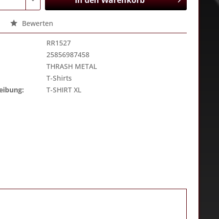
In den
Warenkorb
Bewerten
RR1527
25856987458
THRASH METAL
T-Shirts
eibung:
T-SHIRT XL