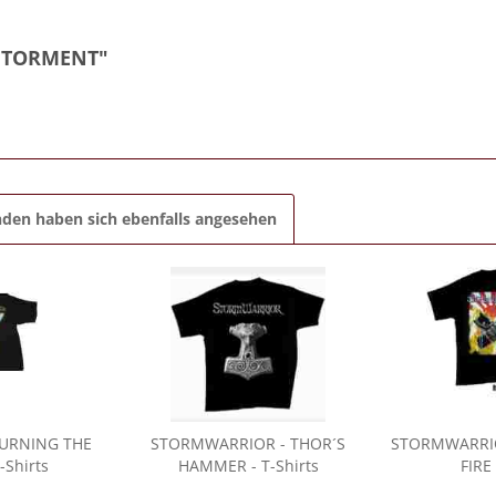
F TORMENT"
den haben sich ebenfalls angesehen
BURNING THE
STORMWARRIOR
- THOR´S
STORMWARRI
-Shirts
HAMMER - T-Shirts
FIRE 