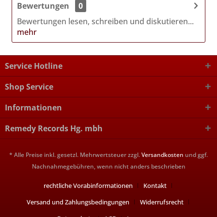
Bewertungen
0
Bewertungen lesen, schreiben und diskutieren...
mehr
Service Hotline
Shop Service
Informationen
Remedy Records Hg. mbh
* Alle Preise inkl. gesetzl. Mehrwertsteuer zzgl.
Versandkosten
und ggf.
Nachnahmegebühren, wenn nicht anders beschrieben
rechtliche Vorabinformationen
Kontakt
Versand und Zahlungsbedingungen
Widerrufsrecht