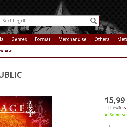
ds
Genres
Format
Merchandise
Others
Meta
RK AGE
PUBLIC
15,99 
inkl. MwSt.
zz
Sofort ve