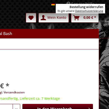
Service/Hilfe
Deutsch
Bestellung widerrufen
Es gilt unsere
Datenschutzerklärung
Mein Konto
0,00 € *
l Bash
€ *
gl. Versandkosten
rsandfertig, Lieferzeit ca. 7 Werktage