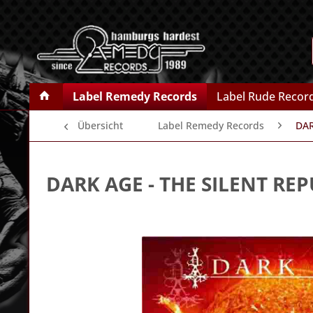
Label Remedy Records
Label Rude Recor
Übersicht
Label Remedy Records
DA
DARK AGE
- THE SILENT RE