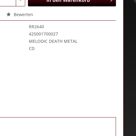
In den
Warenkorb
Bewerten
RR2640
425001700027
MELODIC DEATH METAL
CD