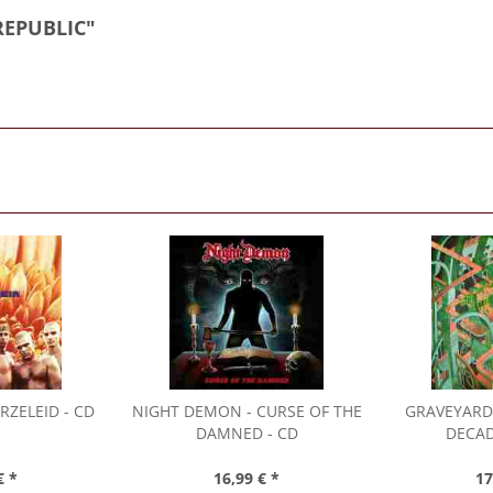
REPUBLIC"
RZELEID - CD
NIGHT DEMON
- CURSE OF THE
GRAVEYARD
DAMNED - CD
DECAD
€ *
16,99 € *
17