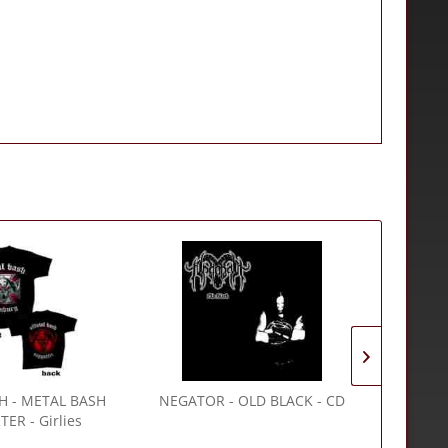
H
- METAL BASH
NEGATOR
- OLD BLACK - CD
NEGATOR
ER - Girlies