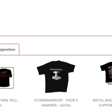
angesehen
THAN HELL -
STORMWARRIOR
- THOR´S
METAL BAS
es
HAMMER - Girlies
SUPPORT