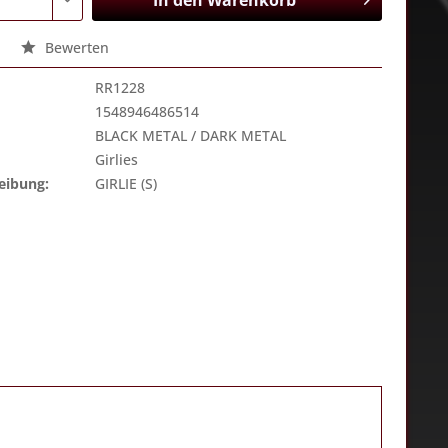
In den
Warenkorb
Bewerten
RR1228
1548946486514
BLACK METAL / DARK METAL
Girlies
eibung:
GIRLIE (S)