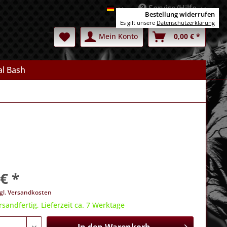
Service/Hilfe
Deutsch
Bestellung widerrufen
Es gilt unsere
Datenschutzerklärung
Mein Konto
0,00 € *
l Bash
€ *
gl. Versandkosten
rsandfertig, Lieferzeit ca. 7 Werktage