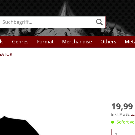
ds
Genres
Format
Merchandise
Others
Meta
GATOR
19,99 
inkl. MwSt.
zz
Sofort ve