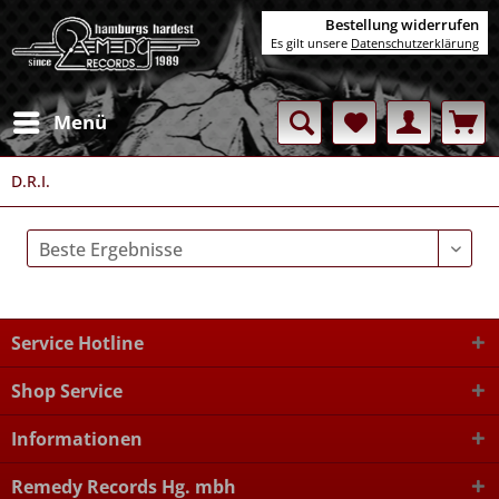
Bestellung widerrufen
Es gilt unsere
Datenschutzerklärung
Menü
D.R.I.
Service Hotline
Shop Service
Informationen
Remedy Records Hg. mbh