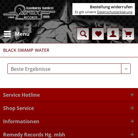
Bestellung widerrufen
Es gilt unsere
Datenschutzerklärung
Menü
BLACK SWAMP WATER
Service Hotline
Shop Service
Informationen
Remedy Records Hg. mbh