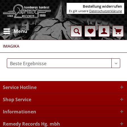
Bestellung widerrufen
Es gilt unsere
Datenschutzerklärung
Menü
IMAGIKA
Service Hotline
Shop Service
Informationen
Remedy Records Hg. mbh