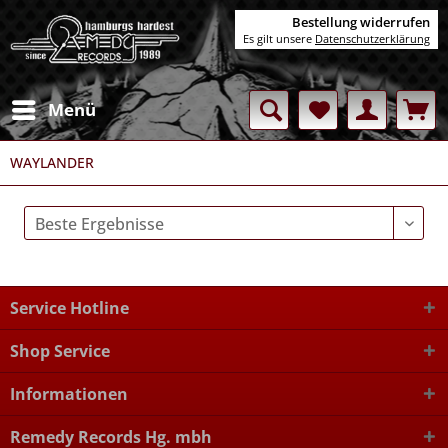
Bestellung widerrufen
Es gilt unsere
Datenschutzerklärung
Menü
WAYLANDER
Service Hotline
Shop Service
Informationen
Remedy Records Hg. mbh