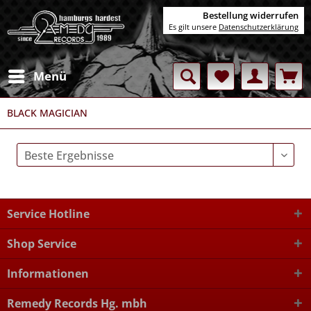
Bestellung widerrufen
Es gilt unsere
Datenschutzerklärung
Menü
BLACK MAGICIAN
Service Hotline
Shop Service
Informationen
Remedy Records Hg. mbh