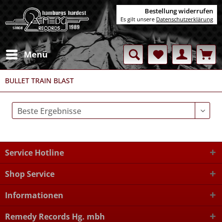
Bestellung widerrufen
Es gilt unsere
Datenschutzerklärung
Menü
BULLET TRAIN BLAST
Service Hotline
Shop Service
Informationen
Remedy Records Hg. mbh