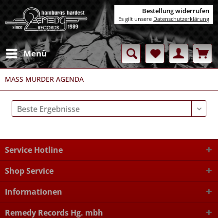
Bestellung widerrufen
Es gilt unsere
Datenschutzerklärung
Menü
MASS MURDER AGENDA
Service Hotline
Shop Service
Informationen
Remedy Records Hg. mbh