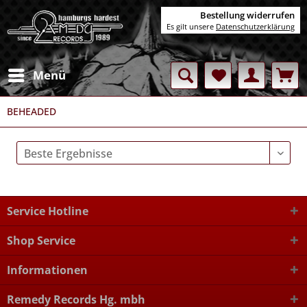
Bestellung widerrufen
Es gilt unsere
Datenschutzerklärung
Menü
BEHEADED
Service Hotline
Shop Service
Informationen
Remedy Records Hg. mbh