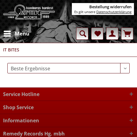
Bestellung widerrufen
Es gilt unsere
Datenschutzerklärung
Menü
IT BITES
Service Hotline
Shop Service
Informationen
Remedy Records Hg. mbh