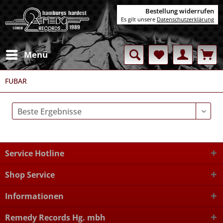
Bestellung widerrufen
Es gilt unsere
Datenschutzerklärung
Menü
FUBAR
Service Hotline
Shop Service
Informationen
Remedy Records Hg. mbh