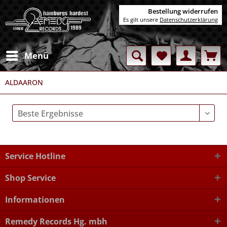
Bestellung widerrufen
Es gilt unsere
Datenschutzerklärung
Menü
ALDAARON
Service Hotline
Shop Service
Informationen
Remedy Records Hg. mbh