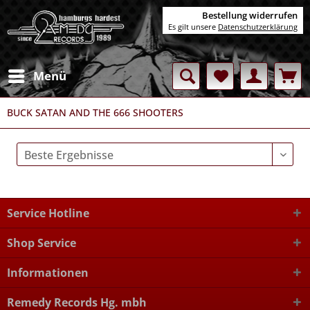
Bestellung widerrufen
Es gilt unsere
Datenschutzerklärung
Menü
BUCK SATAN AND THE 666 SHOOTERS
Service Hotline
Shop Service
Informationen
Remedy Records Hg. mbh