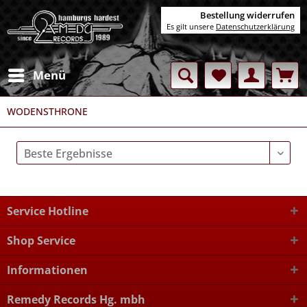
Bestellung widerrufen
Es gilt unsere
Datenschutzerklärung
Menü
WODENSTHRONE
Service Hotline
Shop Service
Informationen
Remedy Records Hg. mbh