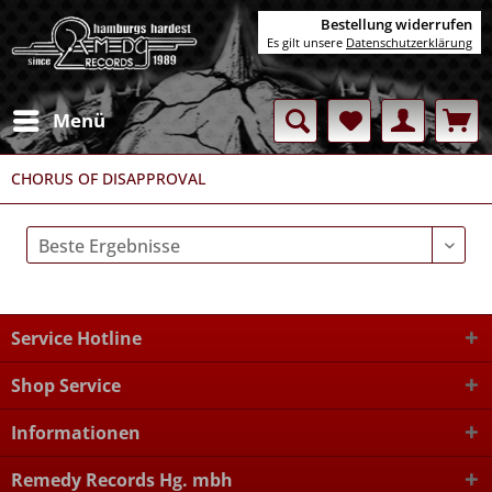
Bestellung widerrufen
Es gilt unsere
Datenschutzerklärung
Menü
CHORUS OF DISAPPROVAL
Service Hotline
Shop Service
Informationen
Remedy Records Hg. mbh