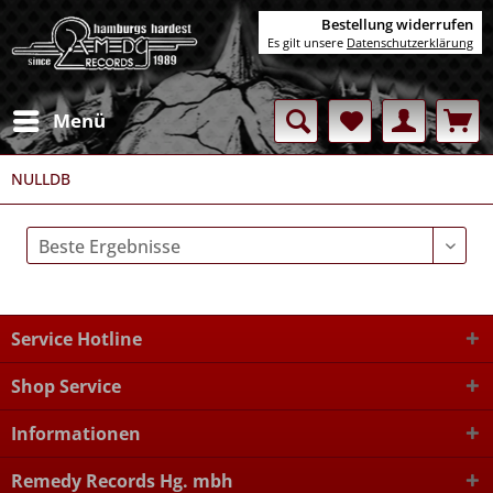
Bestellung widerrufen
Es gilt unsere
Datenschutzerklärung
Menü
NULLDB
Service Hotline
Shop Service
Informationen
Remedy Records Hg. mbh