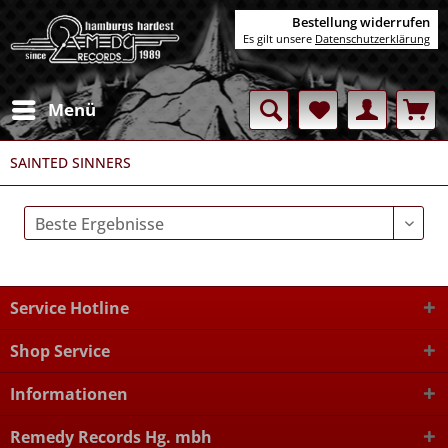
Bestellung widerrufen
Es gilt unsere
Datenschutzerklärung
Menü
SAINTED SINNERS
Service Hotline
Shop Service
Informationen
Remedy Records Hg. mbh