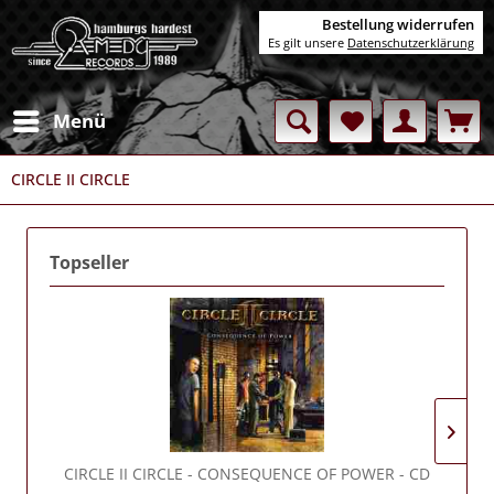
Bestellung widerrufen
Es gilt unsere
Datenschutzerklärung
Menü
CIRCLE II CIRCLE
Topseller
CIRCLE II CIRCLE
- CONSEQUENCE OF POWER - CD
C