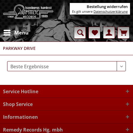
Bestellung widerrufen
Es gilt unsere
Datenschutzerklärung
Menü
PARKWAY DRIVE
Service Hotline
Shop Service
Informationen
Remedy Records Hg. mbh