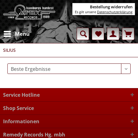
Bestellung widerrufen
Es gilt unsere
Datenschutzerklärung
Menü
SILIUS
Service Hotline
Shop Service
Informationen
Remedy Records Hg. mbh