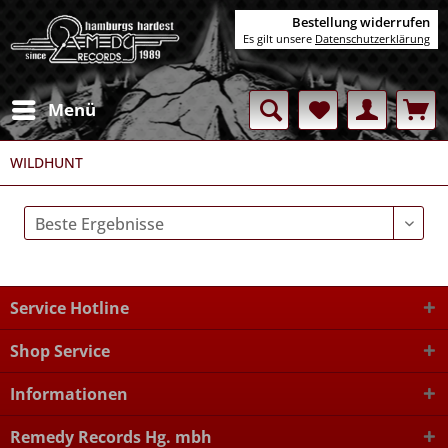
Bestellung widerrufen
Es gilt unsere
Datenschutzerklärung
Menü
WILDHUNT
Service Hotline
Shop Service
Informationen
Remedy Records Hg. mbh