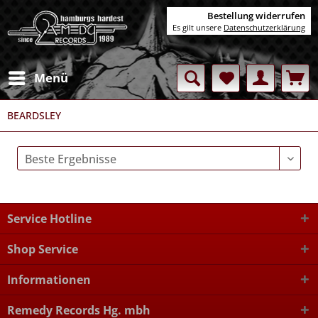
Bestellung widerrufen
Es gilt unsere
Datenschutzerklärung
Menü
BEARDSLEY
Service Hotline
Shop Service
Informationen
Remedy Records Hg. mbh