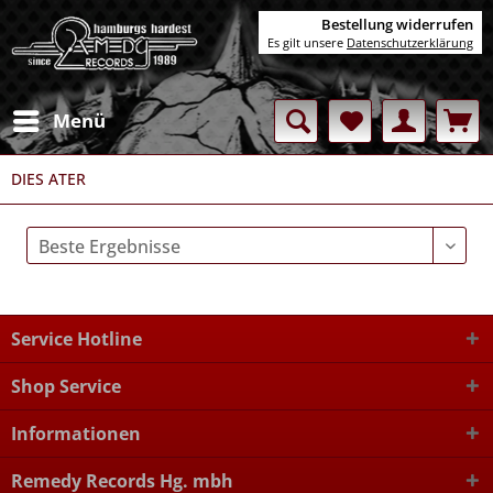
Bestellung widerrufen
Es gilt unsere
Datenschutzerklärung
Menü
DIES ATER
Service Hotline
Shop Service
Informationen
Remedy Records Hg. mbh