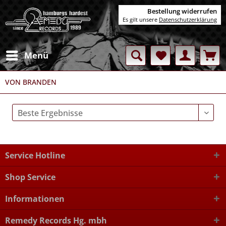
Bestellung widerrufen
Es gilt unsere
Datenschutzerklärung
Menü
VON BRANDEN
Service Hotline
Shop Service
Informationen
Remedy Records Hg. mbh