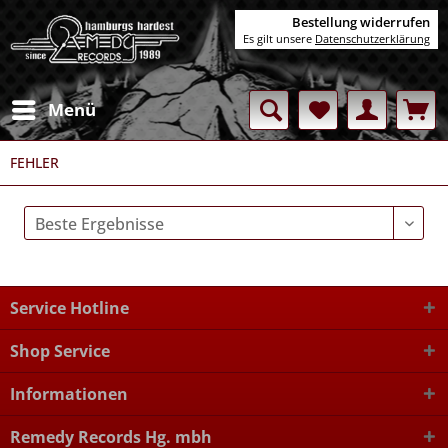
Bestellung widerrufen
Es gilt unsere
Datenschutzerklärung
Menü
FEHLER
Service Hotline
Shop Service
Informationen
Remedy Records Hg. mbh