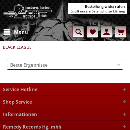
Bestellung widerrufen
Es gilt unsere
Datenschutzerklärung
Menü
BLACK LEAGUE
Service Hotline
Shop Service
Informationen
Remedy Records Hg. mbh