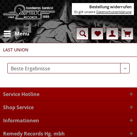
Bestellung widerrufen
Es gilt unsere
Datenschutzerklärung
Menü
LAST UNION
Service Hotline
Shop Service
Informationen
Remedy Records Hg. mbh