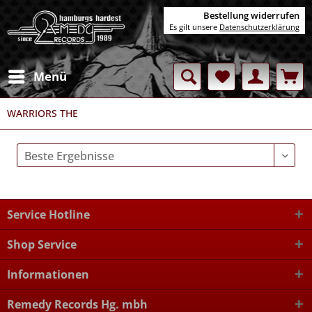
Bestellung widerrufen
Es gilt unsere
Datenschutzerklärung
Menü
WARRIORS THE
Service Hotline
Shop Service
Informationen
Remedy Records Hg. mbh