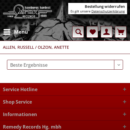
Bestellung widerrufen
Es gilt unsere
Datenschutzerklärung
Menü
ALLEN, RUSSELL / OLZON, ANETTE
Service Hotline
Shop Service
Informationen
Remedy Records Hg. mbh