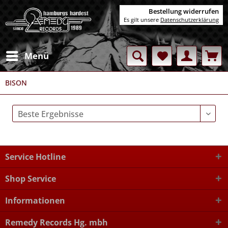
Bestellung widerrufen
Es gilt unsere
Datenschutzerklärung
Menü
BISON
Service Hotline
Shop Service
Informationen
Remedy Records Hg. mbh