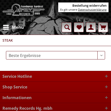
Bestellung widerrufen
Es gilt unsere
Datenschutzerklärung
Menü
STEAK
Service Hotline
Shop Service
Informationen
Remedy Records Hg. mbh