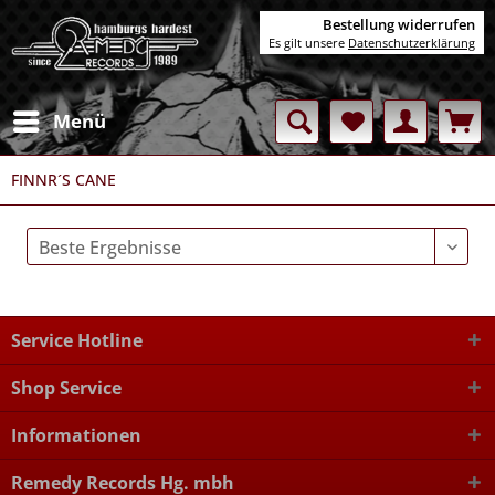
Bestellung widerrufen
Es gilt unsere
Datenschutzerklärung
Menü
FINNR´S CANE
Service Hotline
Shop Service
Informationen
Remedy Records Hg. mbh